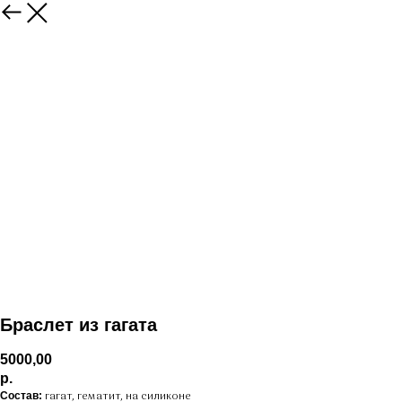
Браслет из гагата
5000,00
р.
Состав:
гагат, гематит, на силиконе