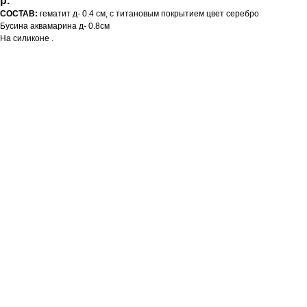
р.
СОСТАВ:
гематит д- 0.4 см, с титановым покрытием цвет серебро
Бусина аквамарина д- 0.8см
На силиконе .