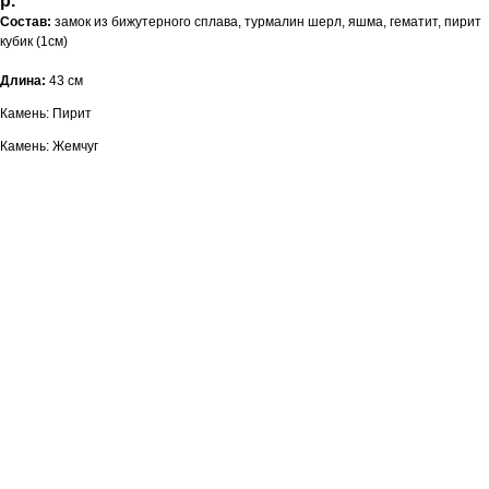
р.
Состав:
замок из бижутерного сплава, турмалин шерл, яшма, гематит, пирит
кубик (1см)
Длина:
43 см
Камень: Пирит
Камень: Жемчуг