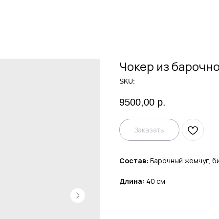
Чокер из барочн
SKU:
9500,00
р.
Заказать
Состав:
Барочный жемчуг, б
Длина:
40 см