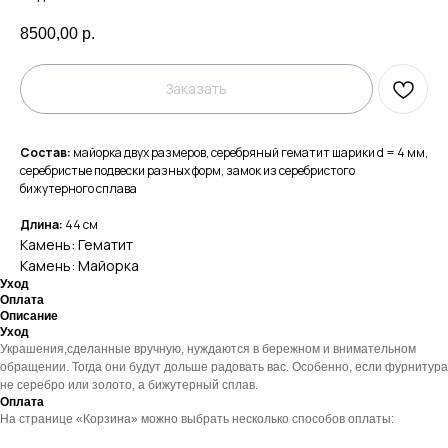
8500,00
р.
Заказать
Состав:
майорка двух размеров, серебряный гематит шарики d = 4 мм,
серебристые подвески разных форм, замок из серебристого
бижутерного сплава
Длина:
44 см
Камень: Гематит
Камень: Майорка
Уход
Оплата
Описание
Уход
Украшения,сделанные вручную, нуждаются в бережном и внимательном
обращении. Тогда они будут дольше радовать вас. Особенно, если фурнитура
не серебро или золото, а бижутерный сплав.
Оплата
На странице «Корзина» можно выбрать несколько способов оплаты: