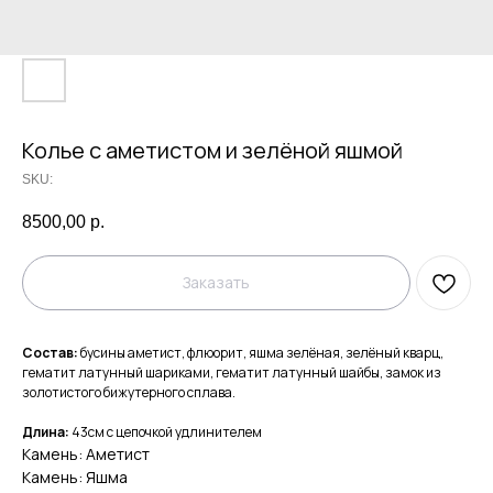
Колье с аметистом и зелёной яшмой
SKU:
8500,00
р.
Заказать
Состав:
бусины аметист, флюорит, яшма зелёная, зелёный кварц,
гематит латунный шариками, гематит латунный шайбы, замок из
золотистого бижутерного сплава.
Длина:
43см с цепочкой удлинителем
Камень: Аметист
Камень: Яшма