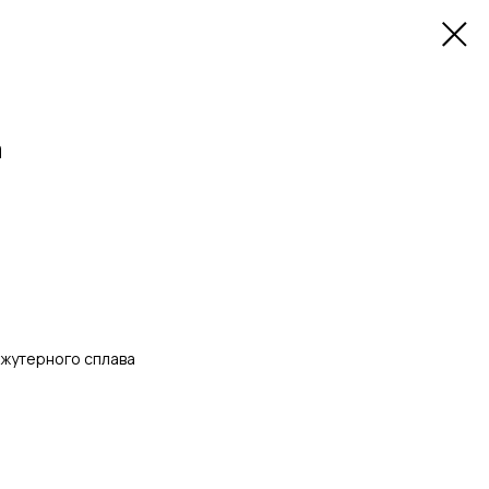
а
ижутерного сплава